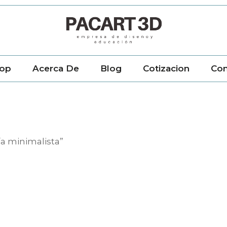
op
Acerca De
Blog
Cotizacion
Con
ía minimalista”