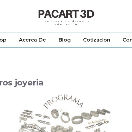
op
Acerca De
Blog
Cotizacion
Con
ros joyeria