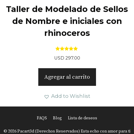
Taller de Modelado de Sellos
de Nombre e iniciales con
rhinoceros
5.00
USD
297.00
de 5
Agregar al carrito
Add to Wishlist
FAQS
Blog
Lista de deseos
Item added to cart.
Finalizar Compra
© 2026 Pacart3d (Derechos Reservados) Esta echo con amor para ti
0 items -
USD
0.00