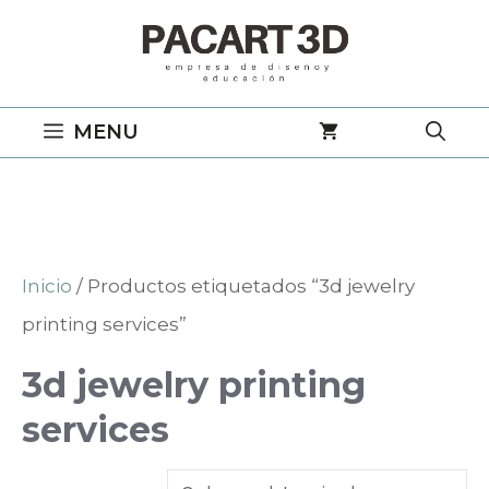
Saltar
al
contenido
MENU
Inicio
/ Productos etiquetados “3d jewelry
printing services”
3d jewelry printing
services