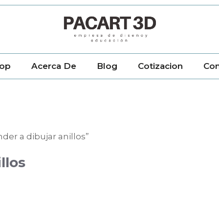
op
Acerca De
Blog
Cotizacion
Con
er a dibujar anillos”
llos