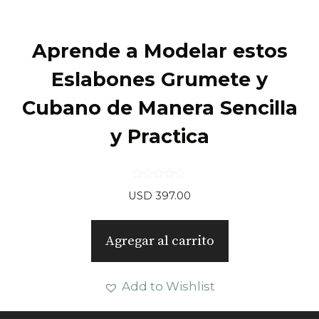
Aprende a Modelar estos
Eslabones Grumete y
Cubano de Manera Sencilla
y Practica
0
USD
397.00
d
e
5
Agregar al carrito
Add to Wishlist