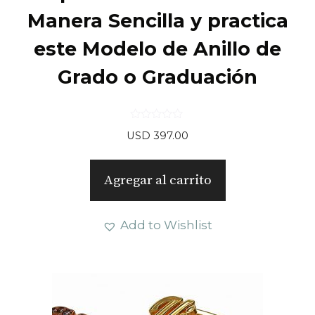
Manera Sencilla y practica
este Modelo de Anillo de
Grado o Graduación
0
USD
397.00
d
e
5
Agregar al carrito
Add to Wishlist