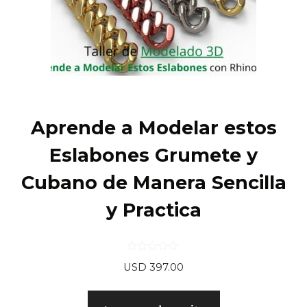
Aprende a Modelar estos
Eslabones Grumete y
Cubano de Manera Sencilla
y Practica
0
USD
397.00
d
e
5