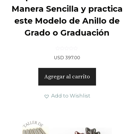
Manera Sencilla y practica
este Modelo de Anillo de
Grado o Graduación
0
USD
397.00
d
e
5
Agregar al carrito
Add to Wishlist