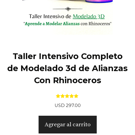
Taller Intensivo Completo
de Modelado 3d de Alianzas
Con Rhinoceros
5.00
USD
297.00
de 5
Agregar al carrito