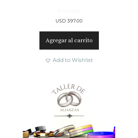
0
USD
397.00
d
e
5
Agregar al carrito
Add to Wishlist