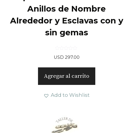
Anillos de Nombre
Alrededor y Esclavas con y
sin gemas
0
USD
297.00
d
e
5
Agregar al carrito
Add to Wishlist