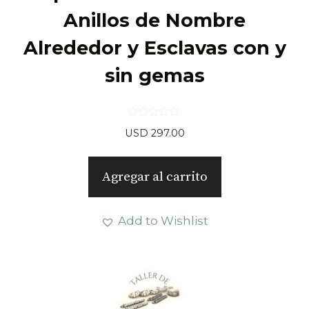
Anillos de Nombre
Alrededor y Esclavas con y
sin gemas
0
USD
297.00
d
e
5
Agregar al carrito
Add to Wishlist