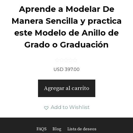
Aprende a Modelar De
Manera Sencilla y practica
este Modelo de Anillo de
Grado o Graduación
0
USD
397.00
d
e
5
Agregar al carrito
Add to Wishlist
FAQS
Blog
Lista de deseos