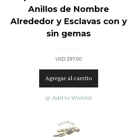
Anillos de Nombre
Alrededor y Esclavas con y
sin gemas
0
USD
297.00
d
e
5
Agregar al carrito
Add to Wishlist