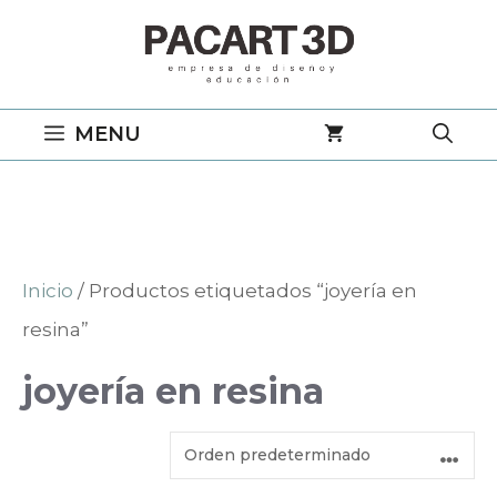
Saltar
al
contenido
MENU
Inicio
/ Productos etiquetados “joyería en
resina”
joyería en resina