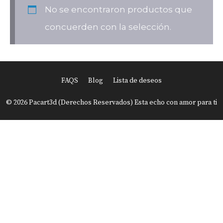
No se encontraron productos que
concuerden con la selección.
FAQS
Blog
Lista de deseos
© 2026 Pacart3d (Derechos Reservados) Esta echo con amor para ti
Item added to cart.
Finalizar Compra
0 items -
USD
0.00