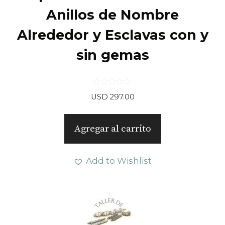
Anillos de Nombre
Alrededor y Esclavas con y
sin gemas
0
USD
297.00
d
e
5
Agregar al carrito
Add to Wishlist