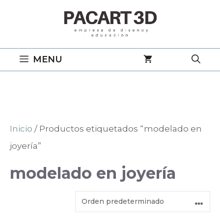
Saltar
al
contenido
MENU
Inicio
/ Productos etiquetados “modelado en
joyería”
modelado en joyería