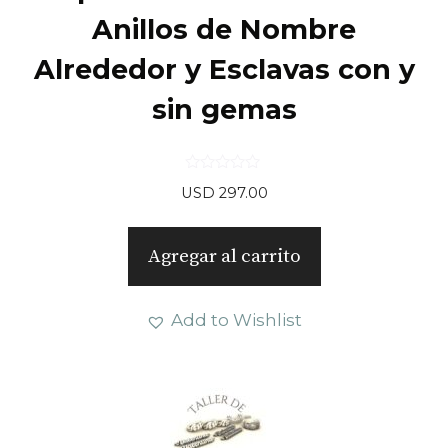
Anillos de Nombre
Alrededor y Esclavas con y
sin gemas
0
USD
297.00
d
e
5
Agregar al carrito
Add to Wishlist