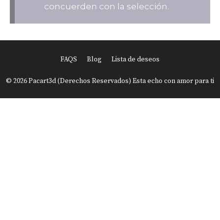
concuerden con la selección.
FAQS
Blog
Lista de deseos
© 2026 Pacart3d (Derechos Reservados) Esta echo con amor para ti
Item added to cart.
Finalizar Compra
0 items -
USD
0.00