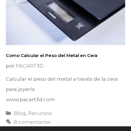
Como Calcular el Peso del Metal en Cera
por
PACART3D
Calcular el peso del metal a través de la cera
para joyería
www.pacart3d.com
Categorías
Blog
,
Recursos
8 comentarios