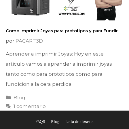
Como Imprimir Joyas para prototipos y para Fundir
por
PACART3D
Aprender a imprimir Joyas: Hoy en este
articulo vamos a aprender a imprimir joyas
tanto como para prototipos como para
fundicion a la cera perdida.
Categorías
Blog
1 comentario
FAQS
Blog
Lista de deseos
Item added to cart.