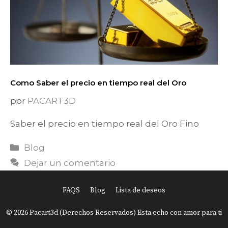
Como Saber el precio en tiempo real del Oro
por
PACART3D
Saber el precio en tiempo real del Oro Fino
Categorías
Blog
Dejar un comentario
FAQS
Blog
Lista de deseos
Item added to cart.
Finalizar Compra
© 2026 Pacart3d (Derechos Reservados) Esta echo con amor para ti
0 items -
USD
0.00