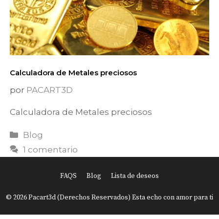
Calculadora de Metales preciosos
por
PACART3D
Calculadora de Metales preciosos
Categorías
Blog
1 comentario
FAQS
Blog
Lista de deseos
Item added to cart.
Finalizar Compra
© 2026 Pacart3d (Derechos Reservados) Esta echo con amor para ti
0 items -
USD
0.00