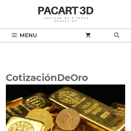
Saltar
al
contenido
MENU
CotizaciónDeOro