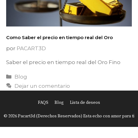
Como Saber el precio en tiempo real del Oro
por
PACART3D
Saber el precio en tiempo real del Oro Fino
Categorías
Blog
Dejar un comentario
FAQS
Blog
Lista de deseos
© 2026 Pacart3d (Derechos Reservados) Esta echo con amor para ti
Item added to cart.
Finalizar Compra
0 items -
USD
0.00