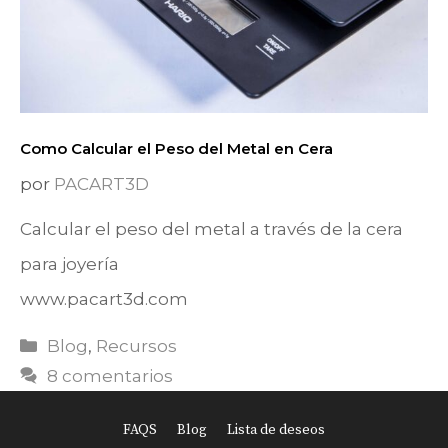
Como Calcular el Peso del Metal en Cera
por
PACART3D
Calcular el peso del metal a través de la cera
para joyería
www.pacart3d.com
Categorías
Blog
,
Recursos
8 comentarios
FAQS
Blog
Lista de deseos
Item added to cart.