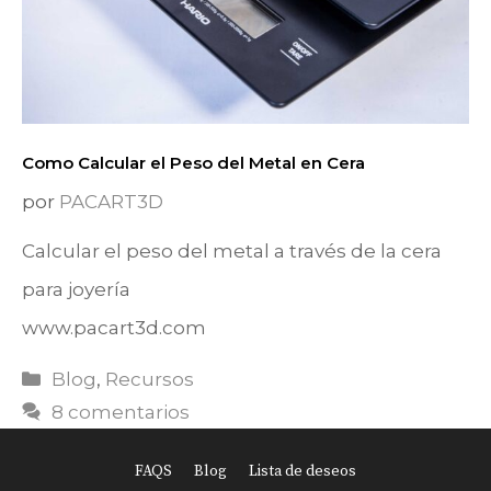
Como Calcular el Peso del Metal en Cera
por
PACART3D
Calcular el peso del metal a través de la cera
para joyería
www.pacart3d.com
Categorías
Blog
,
Recursos
8 comentarios
FAQS
Blog
Lista de deseos
Item added to cart.