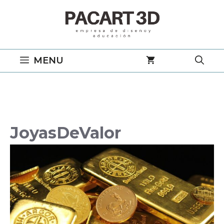
Saltar
al
contenido
MENU
JoyasDeValor