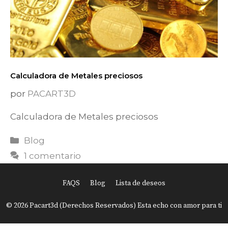
Calculadora de Metales preciosos
por
PACART3D
Calculadora de Metales preciosos
Categorías
Blog
1 comentario
FAQS
Blog
Lista de deseos
Item added to cart.
Finalizar Compra
© 2026 Pacart3d (Derechos Reservados) Esta echo con amor para ti
0 items -
USD
0.00