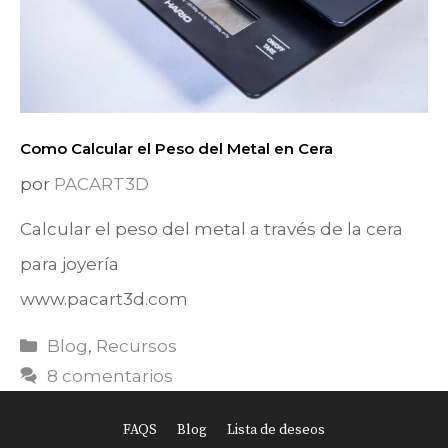
Como Calcular el Peso del Metal en Cera
por
PACART3D
Calcular el peso del metal a través de la cera
para joyería
www.pacart3d.com
Categorías
Blog
,
Recursos
8 comentarios
FAQS
Blog
Lista de deseos
Item added to cart.