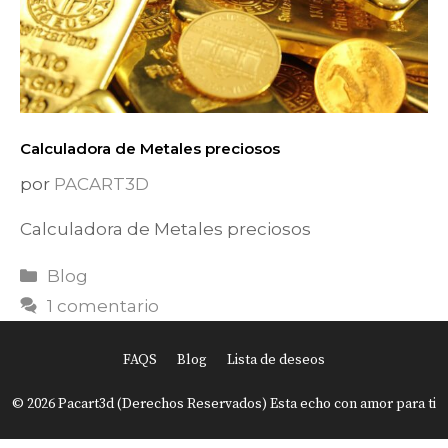
Calculadora de Metales preciosos
por
PACART3D
Calculadora de Metales preciosos
Categorías
Blog
1 comentario
FAQS
Blog
Lista de deseos
Item added to cart.
Finalizar Compra
© 2026 Pacart3d (Derechos Reservados) Esta echo con amor para ti
0 items -
USD
0.00