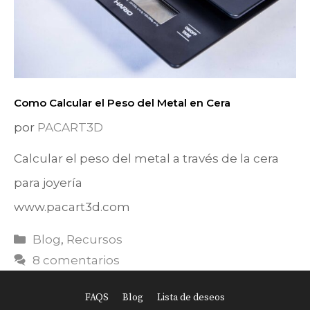
Como Calcular el Peso del Metal en Cera
por
PACART3D
Calcular el peso del metal a través de la cera
para joyería
www.pacart3d.com
Categorías
Blog
,
Recursos
8 comentarios
FAQS
Blog
Lista de deseos
Item added to cart.