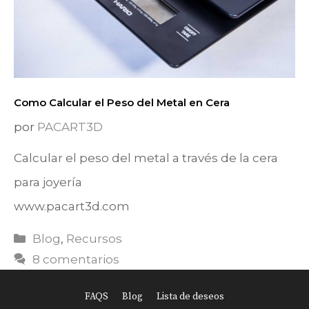
Como Calcular el Peso del Metal en Cera
por
PACART3D
Calcular el peso del metal a través de la cera
para joyería
www.pacart3d.com
Categorías
Blog
,
Recursos
8 comentarios
FAQS
Blog
Lista de deseos
Item added to cart.