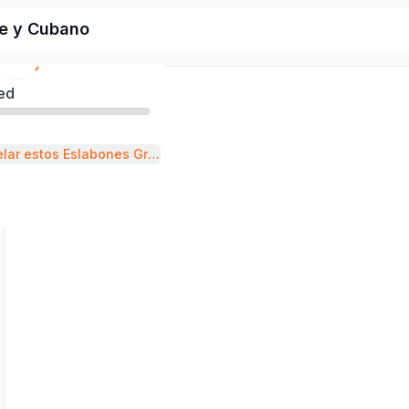
e y Cubano
ed
Aprende a Modelar estos Eslabones Grumete y Cubano de Manera Sencilla y Practica