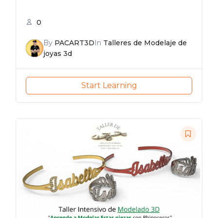
0
By
PACART3D
In
Talleres de Modelaje de
joyas 3d
Start Learning